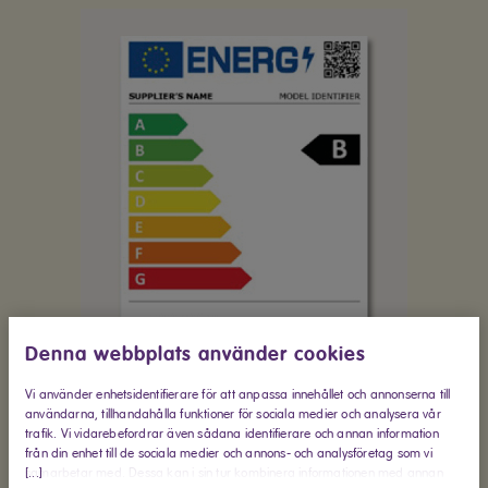
Denna webbplats använder cookies
Vi använder enhetsidentifierare för att anpassa innehållet och annonserna till
användarna, tillhandahålla funktioner för sociala medier och analysera vår
trafik. Vi vidarebefordrar även sådana identifierare och annan information
från din enhet till de sociala medier och annons- och analysföretag som vi
[...]
samarbetar med. Dessa kan i sin tur kombinera informationen med annan