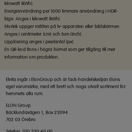
kilowatt (kWh).
Energianvändning per 1000 timmars användning i HDR-
läge. Anges i kilowatt (kWh).
Storlek uppger måtten på tv-apparaten eller bildskärmen.
Anges i centimeter (cm) och tum (Inch).
Upplösning anges i pixelantal (px).
En QR-kod finns i högra hörnet som ger tillgång till mer
information om produkten.
Elvita ingår i ElonGroup och är fack-handelskedjan Elons
eget varumärke, med ett brett och noga utvalt sortiment för
hemmets alla rum.
ELON Group
Bäcklundavägen 1, Box 22094
702 03 Örebro
Telefon: 010 220 40 00