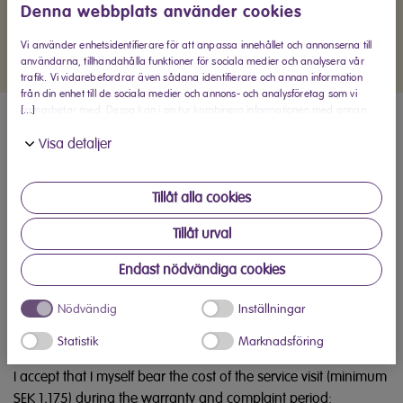
Denna webbplats använder cookies
the form of a receipt.
Vi använder enhetsidentifierare för att anpassa innehållet och annonserna till
användarna, tillhandahålla funktioner för sociala medier och analysera vår
trafik. Vi vidarebefordrar även sådana identifierare och annan information
från din enhet till de sociala medier och annons- och analysföretag som vi
[...]
samarbetar med. Dessa kan i sin tur kombinera informationen med annan
information som du har tillhandahållit eller som de har samlat in när du har
Visa detaljer
använt deras tjänster.
Tillåt alla cookies
Tillåt urval
Endast nödvändiga cookies
Nödvändig
Inställningar
Statistik
Marknadsföring