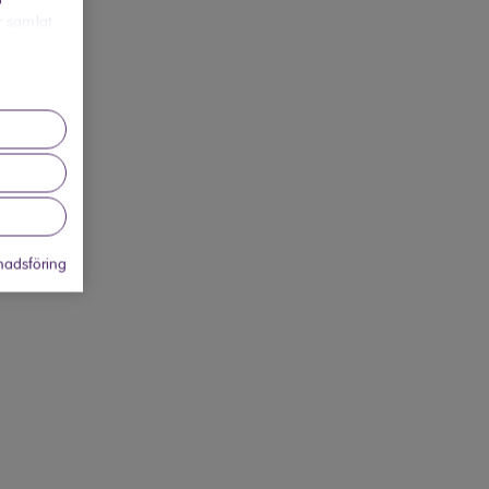
r samlat
adsföring