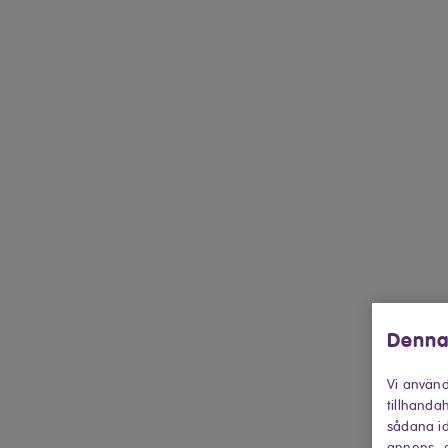
Denna
Vi använd
tillhandah
sådana id
annons- o