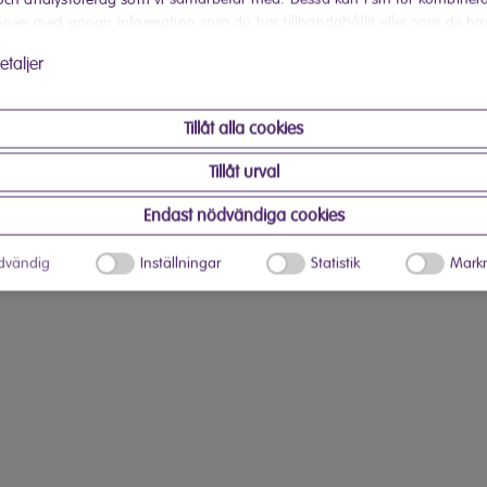
onen med annan information som du har tillhandahållit eller som de ha
 har använt deras tjänster.
etaljer
Tillåt alla cookies
Tillåt urval
Endast nödvändiga cookies
dvändig
Inställningar
Statistik
Markn