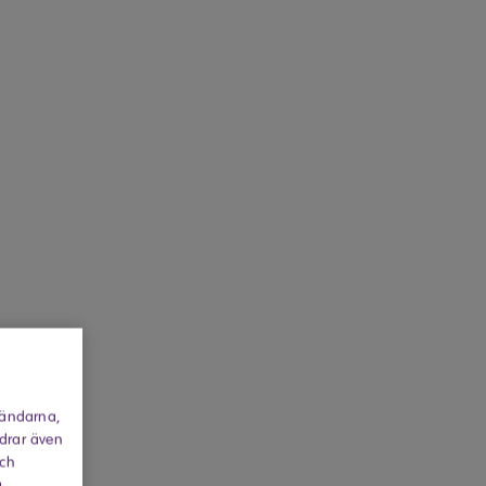
vändarna,
rdrar även
och
a