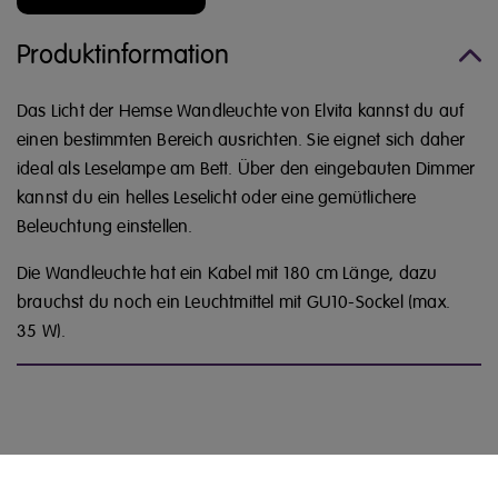
Produktinformation
Das Licht der Hemse Wandleuchte von Elvita kannst du auf
einen bestimmten Bereich ausrichten. Sie eignet sich daher
ideal als Leselampe am Bett. Über den eingebauten Dimmer
kannst du ein helles Leselicht oder eine gemütlichere
Beleuchtung einstellen.
Die Wandleuchte hat ein Kabel mit 180 cm Länge, dazu
brauchst du noch ein Leuchtmittel mit GU10-Sockel (max.
35 W).