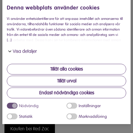
Denna webbplats använder cookies
Vi använder enhetsidentifierare för att anpassa innehållet och annonserna till
användarna, tillhandahålla funktioner för sociala medier och analysera vår
trafik. Vi vidarebefordrar även sådana identifierare och annan information
från din enhet till de sociala medier och annons- och analysföretag som vi
[...]
samarbetar med. Dessa kan i sin tur kombinera informationen med annan
information som du har tillhandahållit eller som de har samlat in när du har
Visa detaljer
använt deras tjänster.
Tillåt alla cookies
Tillåt urval
Endast nödvändiga cookies
Nödvändig
Inställningar
Statistik
Marknadsföring
Kaufen bei Red Zac