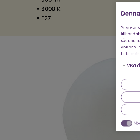
• 3000 K
Denna
• E27
Vi använd
tillhandah
sådana id
annons- o
[...]
informati
in när du
Visa d
Nö