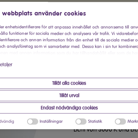
 webbplats använder cookies
er enhetsidentifierare för att anpassa innehållet och annonserna till an
ålla funktioner för sociala medier och analysera vår trafik. Vi vidarebefo
entifierare och annan information från din enhet till de sociala medier 
ch analysföretag som vi samarbetar med. Dessa kan i sin tur kombiner
onen med annan information som du har tillhandahållit eller som de ha
 har använt deras tjänster.
etaljer
Kaufen bei Red Zac
Produktinformati
Tillåt alla cookies
Tillåt urval
Elvita 114316 LED in Gl
Endast nödvändiga cookies
Leuchtfaden opal ist ein
Lebensdauer von 15.000
dvändig
Inställningar
Statistik
Markn
Licht von 3000 K und Li