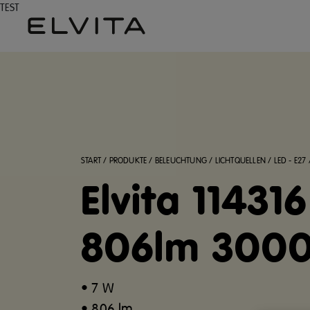
TEST
START
/
PRODUKTE
/
BELEUCHTUNG
/
LICHTQUELLEN
/
LED - E27
Elvita 11431
806lm 3000
• 7 W
• 806 lm