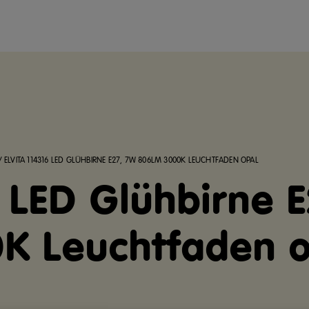
/
ELVITA 114316 LED GLÜHBIRNE E27, 7W 806LM 3000K LEUCHTFADEN OPAL
6 LED Glühbirne 
K Leuchtfaden o