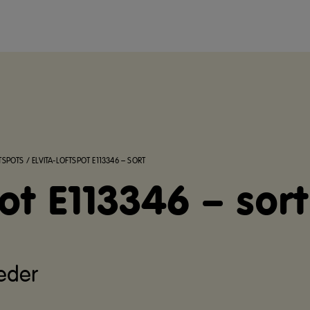
TSPOTS
/
ELVITA-LOFTSPOT E113346 – SORT
pot E113346 – sort
eder