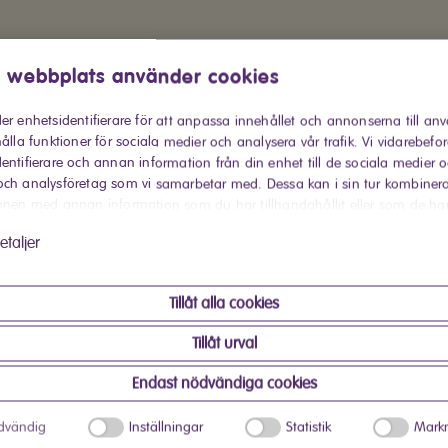
 webbplats använder cookies
er enhetsidentifierare för att anpassa innehållet och annonserna till an
ålla funktioner för sociala medier och analysera vår trafik. Vi vidarebefo
entifierare och annan information från din enhet till de sociala medier 
Køb hos Elsalg
ch analysföretag som vi samarbetar med. Dessa kan i sin tur kombiner
onen med annan information som du har tillhandahållit eller som de ha
Produkt informati
 har använt deras tjänster.
etaljer
Med denne Elvita-loftspot
Tillåt alla cookies
lampehoveder, kan du ne
yndlingsting og andet i
Tillåt urval
loftstik og fire lyskilder
Endast nödvändiga cookies
dvändig
Inställningar
Statistik
Markn