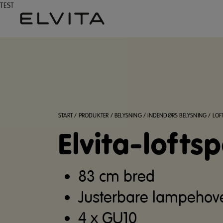
TEST
START
/
PRODUKTER
/
BELYSNING
/
INDENDØRS BELYSNING
/
LOF
Elvita-lofts
83 cm bred
Justerbare lampehov
4 x GU10