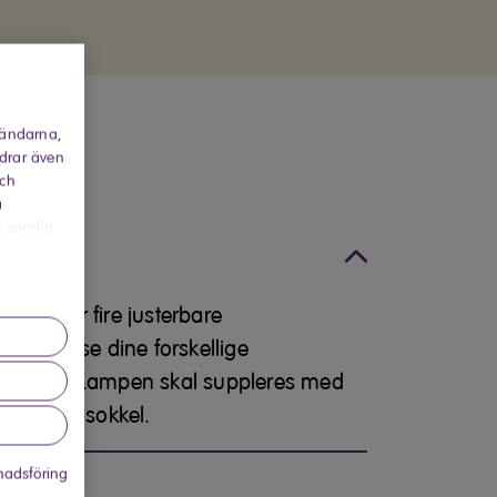
vändarna,
rdrar även
och
a
r samlat
on
, der har fire justerbare
mt belyse dine forskellige
 dit hjem. Lampen skal suppleres med
 med GU10-sokkel.
adsföring