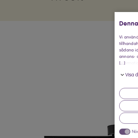
Denna
Vi använd
tillhandah
sådana id
annons- o
[...]
informati
in när du
Visa d
Nö