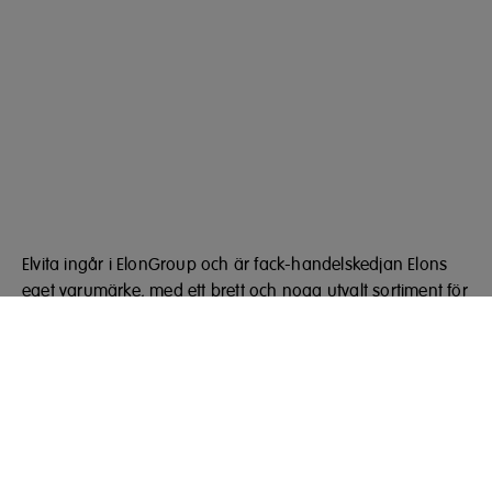
Elvita ingår i ElonGroup och är fack-handelskedjan Elons
eget varumärke, med ett brett och noga utvalt sortiment för
hemmets alla rum.
ELON Group
Bäcklundavägen 1, Box 22094
702 03 Örebro
Telefon: 010 220 40 00
elongroup.se