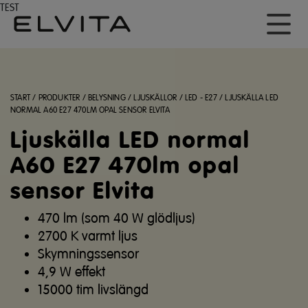
TEST
START
/
PRODUKTER
/
BELYSNING
/
LJUSKÄLLOR
/
LED - E27
/
LJUSKÄLLA LED
NORMAL A60 E27 470LM OPAL SENSOR ELVITA
Ljuskälla LED normal
A60 E27 470lm opal
sensor Elvita
470 lm (som 40 W glödljus)
2700 K varmt ljus
Skymningssensor
4,9 W effekt
15000 tim livslängd