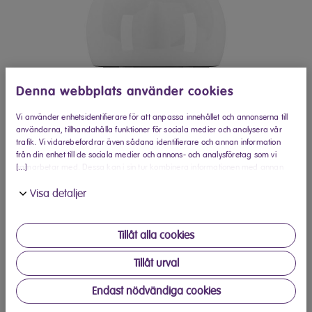
Denna webbplats använder cookies
Vi använder enhetsidentifierare för att anpassa innehållet och annonserna till
användarna, tillhandahålla funktioner för sociala medier och analysera vår
trafik. Vi vidarebefordrar även sådana identifierare och annan information
från din enhet till de sociala medier och annons- och analysföretag som vi
[...]
samarbetar med. Dessa kan i sin tur kombinera informationen med annan
information som du har tillhandahållit eller som de har samlat in när du har
Visa detaljer
använt deras tjänster.
Tillåt alla cookies
Kjøp på Elon.no
Tillåt urval
Produktbeskrivelse
Endast nödvändiga cookies