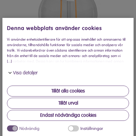
Denna webbplats använder cookies
Vi använder enhetsidentifierare för att anpassa innehållet och annonserna till
användarna, tillhandahålla funktioner för sociala medier och analysera vår
trafik. Vi vidarebefordrar även sådana identifierare och annan information
från din enhet till de sociala medier och annons- och analysföretag som vi
[...]
samarbetar med. Dessa kan i sin tur kombinera informationen med annan
information som du har tillhandahållit eller som de har samlat in när du har
Visa detaljer
använt deras tjänster.
Tillåt alla cookies
Tillåt urval
Kjøp på Elon.no
Endast nödvändiga cookies
Produktbeskrivelse
Nödvändig
Inställningar