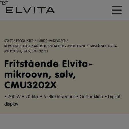
TEST
START
/
PRODUKTER
/
HÅRDE HVIDEVARER
/
KOMFURER, KOGEPLADER OG EMHÆTTER
/
MIKROOVNE
/
FRITSTÅENDE ELVITA-
MIKROOVN, SØLV, CMU3202X
Fritstående Elvita-
mikroovn, sølv,
CMU3202X
• 700 W • 20 liter • 5 effektniveauer • Grillfunktion • Digitalt
display