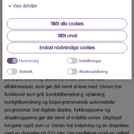
information som du har tillhandahållit eller som de har samlat in när du har
Visa detaljer
använt deras tjänster.
Køb hos Elsalg
Tillåt alla cookies
Produkt information
Tillåt urval
Endast nödvändiga cookies
Moderne mikroovn fra Elvita
Nödvändig
Inställningar
Den effektive og praktiske Elvita-mikroovn CMU3202X har et
moderne design. Ovnen har en kapacitet på 20 liter, en
Statistik
Marknadsföring
effekt på 700 W og sølvfarvet finish. Den har fem
effektniveauer, som gør det nemt at lave mad. Ovnen har
funktioner som grill, kombitilberedning, optøning,
hurtigtilberedning og forprogrammerede automatiske
programmer. Det digitale display, trykknapperne og
drejeknapperne gør det nemt at indstille ovnen. Displayet
fungerer også som ur. Ovnen har belysning og en drejeskive
med en diameter på 255 mm. Der medfølger også en grillrist