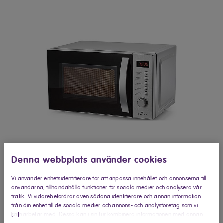
Denna webbplats använder cookies
Vi använder enhetsidentifierare för att anpassa innehållet och annonserna till
användarna, tillhandahålla funktioner för sociala medier och analysera vår
trafik. Vi vidarebefordrar även sådana identifierare och annan information
från din enhet till de sociala medier och annons- och analysföretag som vi
[...]
samarbetar med. Dessa kan i sin tur kombinera informationen med annan