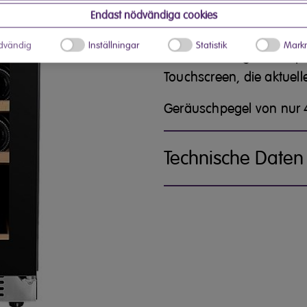
von 56 Litern mit einer 
Endast nödvändiga cookies
Mit Beleuchtung innen,
w
dvändig
Inställningar
Statistik
Markn
und Edelstahlgriff.
Tempe
Touchscreen, die aktuell
Geräuschpegel von nur 
Technische Daten