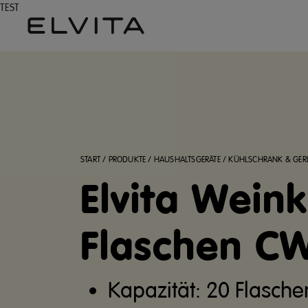
TEST
START
/
PRODUKTE
/
HAUSHALTSGERÄTE
/
KÜHLSCHRANK & GER
Elvita Weink
Flaschen C
Kapazität: 20 Flasche