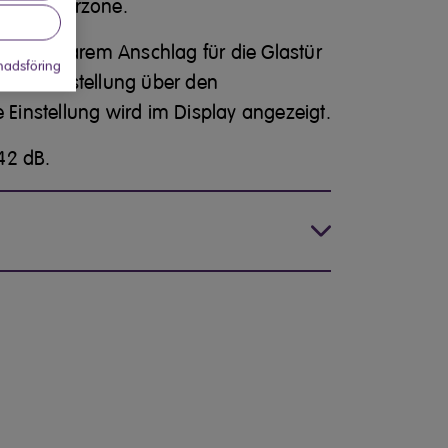
Temperaturzone.
echselbarem
Anschlag für die Glastür
adsföring
ratureinstellung über den
e Einstellung wird im Display angezeigt.
42 dB.