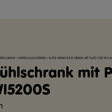
IERSCHRANK
/
WEINKÜHLSCHRÄNKE
/
ELVITA WEINKÜHLSCHRANK MIT PLATZ FÜR 20 FL
ühlschrank mit P
WI5200S
n