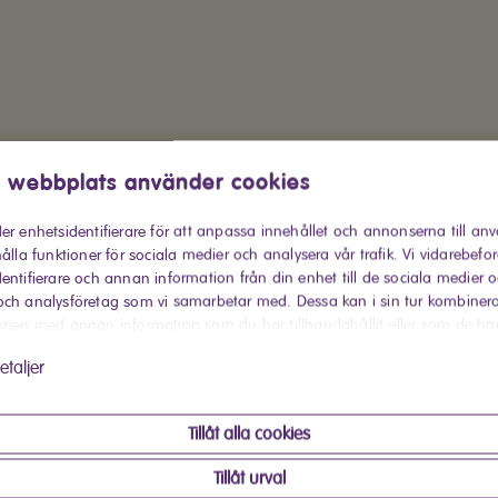
 webbplats använder cookies
er enhetsidentifierare för att anpassa innehållet och annonserna till an
ålla funktioner för sociala medier och analysera vår trafik. Vi vidarebefo
entifierare och annan information från din enhet till de sociala medier 
ch analysföretag som vi samarbetar med. Dessa kan i sin tur kombiner
Kaufen bei Red Zac
onen med annan information som du har tillhandahållit eller som de ha
 har använt deras tjänster.
etaljer
Produktinformati
Tillåt alla cookies
Der Elvita Weinkühlschr
Platz für 20 Flaschen. 
Tillåt urval