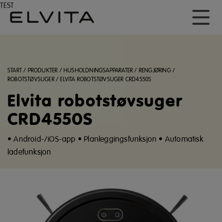
TEST
START
/
PRODUKTER
/
HUSHOLDNINGSAPPARATER
/
RENGJØRING
/
ROBOTSTØVSUGER
/
ELVITA ROBOTSTØVSUGER CRD4550S
Elvita robotstøvsuger
CRD4550S
• Android-/iOS-app • Planleggingsfunksjon • Automatisk
ladefunksjon