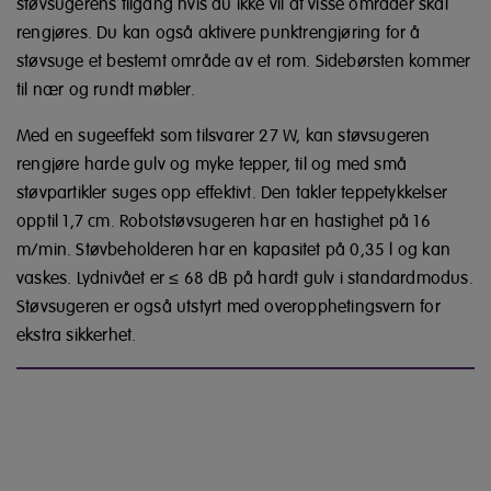
støvsugerens tilgang hvis du ikke vil at visse områder skal
rengjøres. Du kan også aktivere punktrengjøring for å
støvsuge et bestemt område av et rom. Sidebørsten kommer
til nær og rundt møbler.
Med en sugeeffekt som tilsvarer 27 W, kan støvsugeren
rengjøre harde gulv og myke tepper, til og med små
støvpartikler suges opp effektivt. Den takler teppetykkelser
opptil 1,7 cm. Robotstøvsugeren har en hastighet på 16
m/min. Støvbeholderen har en kapasitet på 0,35 l og kan
vaskes. Lydnivået er ≤ 68 dB på hardt gulv i standardmodus.
Støvsugeren er også utstyrt med overopphetingsvern for
ekstra sikkerhet.