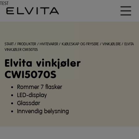
TEST
START
/
PRODUKTER
/
HVITEVARER
/
KJØLESKAP OG FRYSERE
/
VINKJØLERE
/
ELVITA
VINKJØLER CWI5070S
Elvita vinkjøler
CWI5070S
Rommer 7 flasker
LED-display
Glassdør
Innvendig belysning