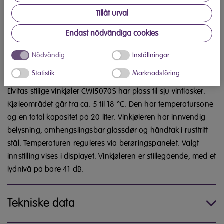
Tillåt urval
Endast nödvändiga cookies
Kjøp på Elon.no
Nödvändig
Inställningar
Produktbeskrivelse
Statistik
Marknadsföring
Elvitas stilige vinkjøler CWI5070S har plass til sju vinflasker.
Kjøleområdet går fra ca. 5 til 18 °C. Den har temperatursone
og en total kapasitet på 20 liter.
Vinkjøleren har innvendig
belysning,
omhengslingsbar
glassdør og håndtak i rustfritt
stål.
Temperaturen reguleres via berøringspanelet. Valgt
innstilling vises i displayet. Vinkjøleren er stillegående, med et
lydnivå på bare 41 dB.
Tekniske data