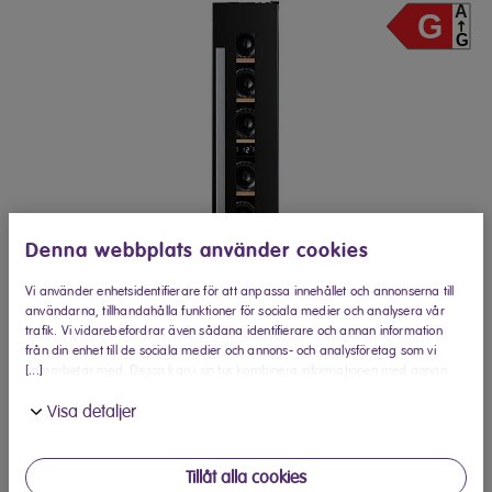
Denna webbplats använder cookies
Vi använder enhetsidentifierare för att anpassa innehållet och annonserna till
användarna, tillhandahålla funktioner för sociala medier och analysera vår
trafik. Vi vidarebefordrar även sådana identifierare och annan information
från din enhet till de sociala medier och annons- och analysföretag som vi
[...]
samarbetar med. Dessa kan i sin tur kombinera informationen med annan
information som du har tillhandahållit eller som de har samlat in när du har
Visa detaljer
använt deras tjänster.
Tillåt alla cookies