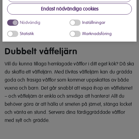
Våffeljärn CVJ3175V Elvita
Endast nödvändiga cookies
Nödvändig
Inställningar
Statistik
Marknadsföring
Dubbelt våffeljärn
Vill du kunna tillaga hemlagade våfflor i ditt eget kök? Då ska
du skaffa ett våffeljärn. Med Elvitas våffeljärn kan du grädda
goda och frasiga våfflor som kommer uppskattas av både
vuxna och barn. Det går snabbt att vispa ihop en våffelsmet
– och våffeljärn är enkla och smidiga att hantera! Allt du
behöver göra är att hälla ut smeten på järnet, stänga locket
och vänta en stund. Servera dina färdiggräddade våfflor
med sylt och grädde.