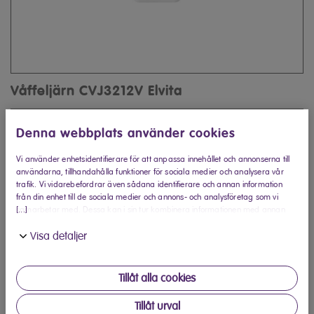
Våffeljärn CVJ3212V Elvita
Denna webbplats använder cookies
Vi använder enhetsidentifierare för att anpassa innehållet och annonserna till
användarna, tillhandahålla funktioner för sociala medier och analysera vår
trafik. Vi vidarebefordrar även sådana identifierare och annan information
från din enhet till de sociala medier och annons- och analysföretag som vi
[...]
samarbetar med. Dessa kan i sin tur kombinera informationen med annan
information som du har tillhandahållit eller som de har samlat in när du har
Visa detaljer
använt deras tjänster.
Tillåt alla cookies
Tillåt urval