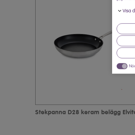
in när du
Visa d
Nö
Stekpanna D28 keram belägg Elvit