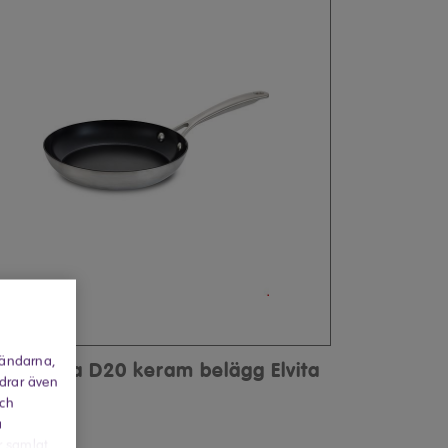
vändarna,
tekpanna D20 keram belägg Elvita
rdrar även
och
a
r samlat