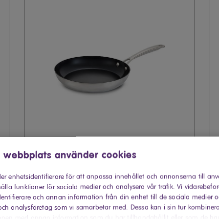
 webbplats använder cookies
er enhetsidentifierare för att anpassa innehållet och annonserna till an
Stekpanna D24 keram belägg Elvita
S
ålla funktioner för sociala medier och analysera vår trafik. Vi vidarebefo
entifierare och annan information från din enhet till de sociala medier 
ch analysföretag som vi samarbetar med. Dessa kan i sin tur kombiner
onen med annan information som du har tillhandahållit eller som de ha