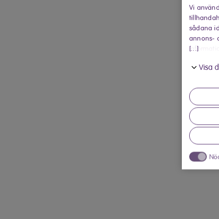
Vi använd
tillhandah
sådana id
annons- o
[...]
informati
in när du
Visa d
Nö