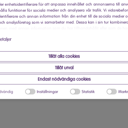
er enhetsidentifierare för att anpassa innehållet och annonserna till an
Finns snart hos Elon
ålla funktioner för sociala medier och analysera vår trafik. Vi vidarebefo
entifierare och annan information från din enhet till de sociala medier 
Hitta din närmaste Elon-buti
ch analysföretag som vi samarbetar med. Dessa kan i sin tur kombiner
onen med annan information som du har tillhandahållit eller som de ha
 har använt deras tjänster.
etaljer
Tillåt alla cookies
Tillåt urval
Endast nödvändiga cookies
dvändig
Inställningar
Statistik
Markn