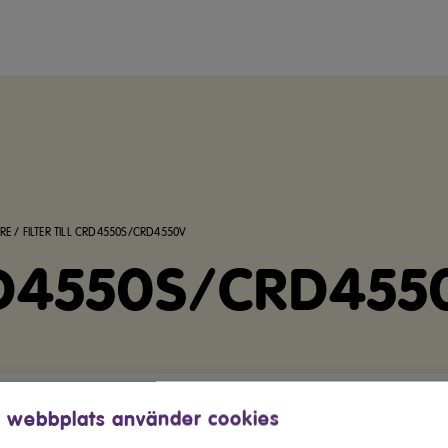
RE
/
FILTER TILL CRD4550S/CRD4550V
 CRD4550S/CRD455
 webbplats använder cookies