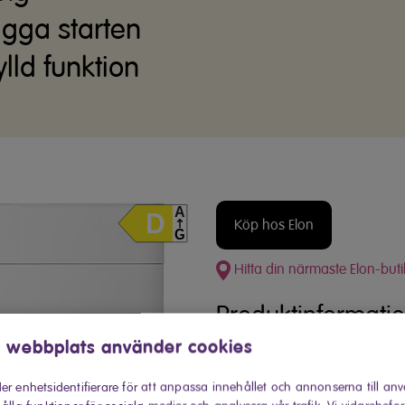
ägga starten
lld funktion
Köp hos Elon
Hitta din närmaste Elon-buti
Produktinformati
 webbplats använder cookies
En modern disk
er enhetsidentifierare för att anpassa innehållet och annonserna till an