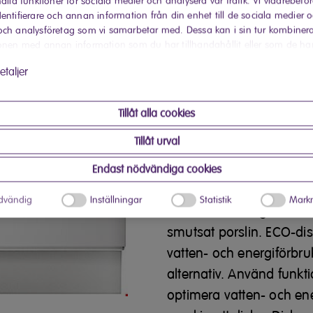
Upplev bekvämligheten o
ålla funktioner för sociala medier och analysera vår trafik. Vi vidarebefo
entifierare och annan information från din enhet till de sociala medier 
användarvänliga diskmas
ch analysföretag som vi samarbetar med. Dessa kan i sin tur kombiner
kontrollpanel. Den har 6
onen med annan information som du har tillhandahållit eller som de ha
 har använt deras tjänster.
14 kuvert. Du kan välja n
etaljer
eller 9 h. För att förbät
öppen luckan när disknin
Tillåt alla cookies
Smarta diskpro
Tillåt urval
Den här diskmaskinen er
Endast nödvändiga cookies
inställningar och är desi
dvändig
Inställningar
Statistik
Markn
oavsett om det gäller ömt
smutsat porslin. ECO-di
vatten- och energiförbrukn
alternativ. Använd funkti
optimera vatten- och ene