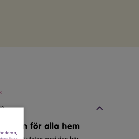
k
on
maskin för alla hem
vändarna,