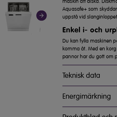
maskin att diska. Diskm
Aquasafe+ som skyddar d
uppstå vid slanginloppet
Enkel i- och ur
Du kan fylla maskinen på 
komma åt. Med en korg u
pannor har du gott om pla
Teknisk data
Energimärkning