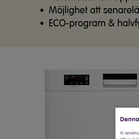
Möjlighet att senarel
ECO-program & halvfy
Denna
Vi använd