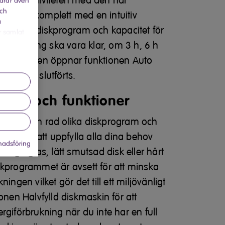
ch effektiviteten med den här
rdrar även
och
kinen, komplett med en intuitiv
a
 valbara diskprogram och kapacitet för
r samlat
är diskning ska vara klar, om 3 h, 6 h
tra torkningen öppnar funktionen Auto
gen har slutförts.
gram och funktioner
bjuder en rad olika diskprogram och
gnad för att uppfylla alla dina behov
adsföring
åliga glas, lätt smutsad disk eller hårt
skprogrammet är avsett för att minska
ingen vilket gör det till ett miljövänligt
onen Halvfylld diskmaskin för att
rgiförbrukning när du inte har en full