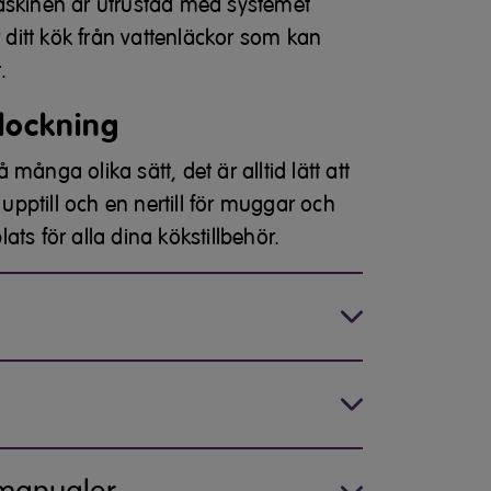
askinen är utrustad med systemet
itt kök från vattenläckor som kan
.
plockning
många olika sätt, det är alltid lätt att
pptill och en nertill för muggar och
ts för alla dina kökstillbehör.