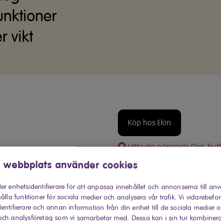
nktioner
r vikt
Köp hos Elon
Hitta din närmaste Elon-buti
 webbplats använder cookies
Produktinformati
er enhetsidentifierare för att anpassa innehållet och annonserna till an
Funktionell
ålla funktioner för sociala medier och analysera vår trafik. Vi vidarebefo
entifierare och annan information från din enhet till de sociala medier 
ch analysföretag som vi samarbetar med. Dessa kan i sin tur kombiner