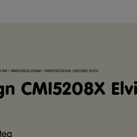
KTAR
/
MIKROVÅGSUGNAR
/
MIKROVÅGSUGN CMI5208X ELVITA
n CMI5208X Elv
steg