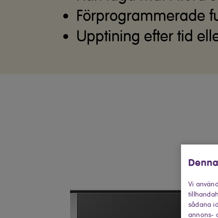
Förprogrammerade fu
Upptining efter tid elle
Denna
Vi använd
tillhandah
sådana id
annons- o