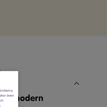
k
on
vändarna,
 och modern
rdrar även
och
a