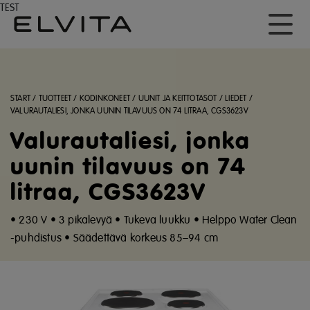
TEST
START
/
TUOTTEET
/
KODINKONEET
/
UUNIT JA KEITTOTASOT
/
LIEDET
/
VALURAUTALIESI, JONKA UUNIN TILAVUUS ON 74 LITRAA, CGS3623V
Valurautaliesi, jonka
uunin tilavuus on 74
litraa, CGS3623V
• 230 V • 3 pikalevyä • Tukeva luukku • Helppo Water Clean
-puhdistus • Säädettävä korkeus 85–94 cm