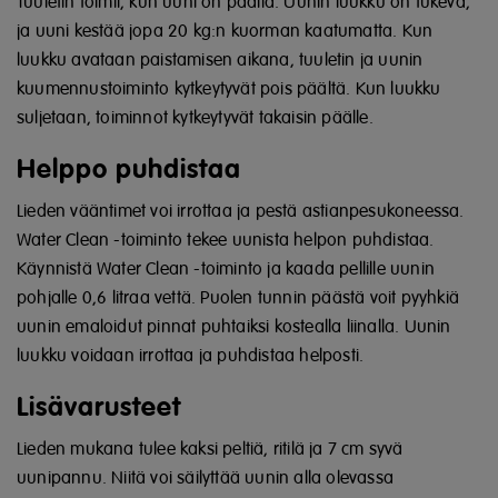
Tuuletin toimii, kun uuni on päällä. Uunin luukku on tukeva,
ja uuni kestää jopa 20 kg:n kuorman kaatumatta. Kun
luukku avataan paistamisen aikana, tuuletin ja uunin
kuumennustoiminto kytkeytyvät pois päältä. Kun luukku
suljetaan, toiminnot kytkeytyvät takaisin päälle.
Helppo puhdistaa
Lieden vääntimet voi irrottaa ja pestä astianpesukoneessa.
Water Clean -toiminto tekee uunista helpon puhdistaa.
Käynnistä Water Clean -toiminto ja kaada pellille uunin
pohjalle 0,6 litraa vettä. Puolen tunnin päästä voit pyyhkiä
uunin emaloidut pinnat puhtaiksi kostealla liinalla. Uunin
luukku voidaan irrottaa ja puhdistaa helposti.
Lisävarusteet
Lieden mukana tulee kaksi peltiä, ritilä ja 7 cm syvä
uunipannu. Niitä voi säilyttää uunin alla olevassa