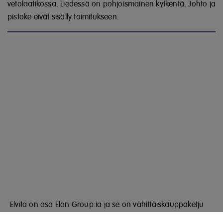
vetolaatikossa. Liedessä on pohjoismainen kytkentä.
Johto ja
pistoke eivät sisälly toimitukseen.
Elvita on osa Elon Group:ia ja se on vähittäiskauppaketju
Elonin oma tavaramerkki. Elvitalla on laaja ja huolellisesti