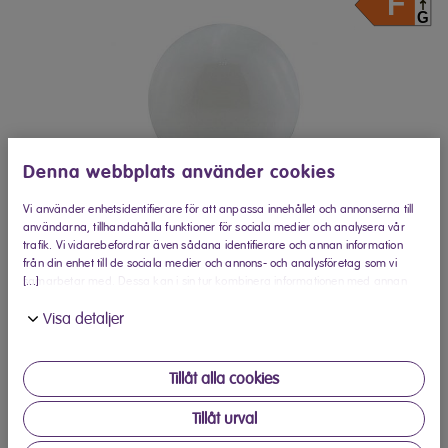
Denna webbplats använder cookies
Vi använder enhetsidentifierare för att anpassa innehållet och annonserna till
användarna, tillhandahålla funktioner för sociala medier och analysera vår
trafik. Vi vidarebefordrar även sådana identifierare och annan information
från din enhet till de sociala medier och annons- och analysföretag som vi
[...]
samarbetar med. Dessa kan i sin tur kombinera informationen med annan
information som du har tillhandahållit eller som de har samlat in när du har
Visa detaljer
använt deras tjänster.
Tillåt alla cookies
" target="_blank"> Saatavilla Veikon Koneelta
Tillåt urval