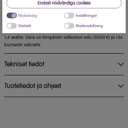
Tuotetiedot
Endast nödvändiga cookies
Elvita 114327 LED-pallolamppu E27, 1,4W 136lm 3000K
Nödvändig
Inställningar
hehkulanka opaali on pallomainen LED-lamppu, jossa on
Statistik
Marknadsföring
E27-kanta. Lampun paloaika on noin 15 000 tuntia ja teho
1,4 wattia. Siinä on lämpimän valkoinen valo (3000 K) ja 136
luumenin valovirta.
Tekniset tiedot
Tuotetiedot ja ohjeet