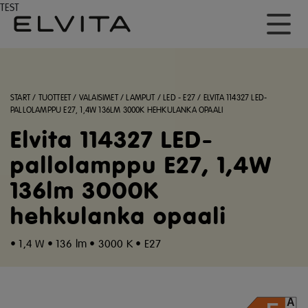
TEST
START
/
TUOTTEET
/
VALAISIMET
/
LAMPUT
/
LED - E27
/
ELVITA 114327 LED-
PALLOLAMPPU E27, 1,4W 136LM 3000K HEHKULANKA OPAALI
Elvita 114327 LED-
pallolamppu E27, 1,4W
136lm 3000K
hehkulanka opaali
• 1,4 W
• 136 lm • 3000 K • E27