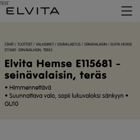
TEST
START
/
TUOTTEET
/
VALAISIMET
/
SISÄVALAISTUS
/
SEINÄVALAISIN
/
ELVITA HEMSE
E115681 -SEINÄVALAISIN, TERÄS
Elvita Hemse E115681 -
seinävalaisin, teräs
• Himmennettävä
• Suunnattava valo, sopii lukuvaloksi sänkyyn •
GU10