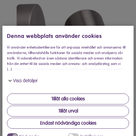
Denna webbplats använder cookies
Vi använder enhetsidentifierare för att anpassa innehållet och annonserna till
användarna, tillhandahålla funktioner för sociala medier och analysera vår
trafik. Vi vidarebefordrar även sådana identifierare och annan information
från din enhet till de sociala medier och annons- och analysföretag som vi
[...]
samarbetar med. Dessa kan i sin tur kombinera informationen med annan
information som du har tillhandahållit eller som de har samlat in när du har
Visa detaljer
använt deras tjänster.
Tillåt alla cookies
Tillåt urval
Saatavilla Veikon Koneelta
Endast nödvändiga cookies
Tuotetiedot