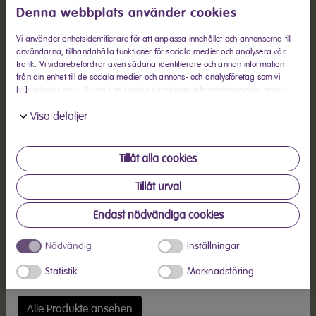
CTC4860V (115341)
Denna webbplats använder cookies
Vi använder enhetsidentifierare för att anpassa innehållet och annonserna till
användarna, tillhandahålla funktioner för sociala medier och analysera vår
trafik. Vi vidarebefordrar även sådana identifierare och annan information
från din enhet till de sociala medier och annons- och analysföretag som vi
CTC7107V (115949)
[...]
samarbetar med. Dessa kan i sin tur kombinera informationen med annan
information som du har tillhandahållit eller som de har samlat in när du har
Visa detaljer
använt deras tjänster.
Erhältlich in Österreich
Derzeit wird in Österreich eine begrenzte Anzahl von
Tillåt alla cookies
Elvita-Produkten verkauft.
CTT3802V (112435)
Tillåt urval
Zu den Produkten
Endast nödvändiga cookies
Alle Produkte
Nödvändig
Inställningar
CTT7100V (116002)
Möchten Sie alle Elvita-Produkte sehen? Noch sind nicht
Statistik
Marknadsföring
alle Produkte in Österreich erhältlich.
Alle Produkte ansehen