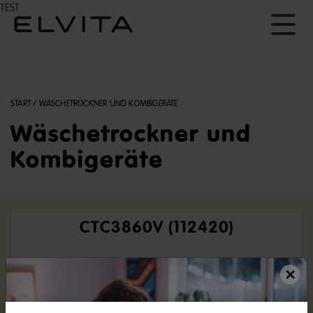
TEST
START
/
WÄSCHETROCKNER UND KOMBIGERÄTE
Wäschetrockner und
Kombigeräte
CTC3860V (112420)
×