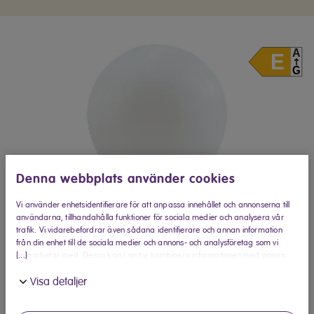
Denna webbplats använder cookies
Vi använder enhetsidentifierare för att anpassa innehållet och annonserna till
användarna, tillhandahålla funktioner för sociala medier och analysera vår
trafik. Vi vidarebefordrar även sådana identifierare och annan information
från din enhet till de sociala medier och annons- och analysföretag som vi
[...]
samarbetar med. Dessa kan i sin tur kombinera informationen med annan
information som du har tillhandahållit eller som de har samlat in när du har
Visa detaljer
använt deras tjänster.