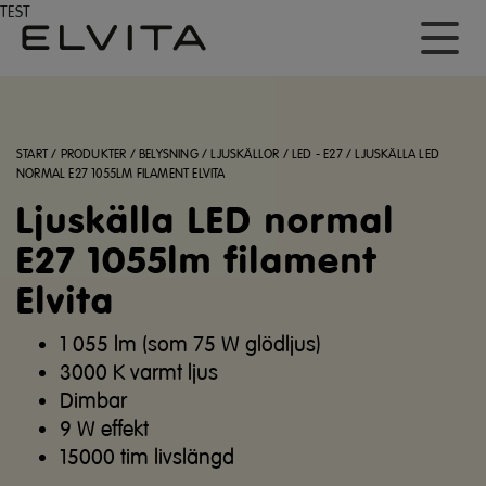
TEST
START
/
PRODUKTER
/
BELYSNING
/
LJUSKÄLLOR
/
LED - E27
/
LJUSKÄLLA LED
NORMAL E27 1055LM FILAMENT ELVITA
Ljuskälla LED normal
E27 1055lm filament
Elvita
1 055 lm (som 75 W glödljus)
3000 K varmt ljus
Dimbar
9 W effekt
15000 tim livslängd