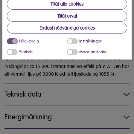
Tillåt alla cookies
Köp hos Elon
Tillåt urval
Hitta din närmaste Elon-butik
Endast nödvändiga cookies
Produktinformation
Nödvändig
Inställningar
Elvita 114330 LED normal E27, 9W 1055lm 3000K filament
Statistik
Marknadsföring
opal dimbar är en LED-lampa med E27-sockel. Lampans
livslängd är ca 15 000 timmar med en effekt på 9 W. Den har
ett varmvitt ljus på 3000 K och ett ljusflöde på 1055 lm.
Teknisk data
Energimärkning