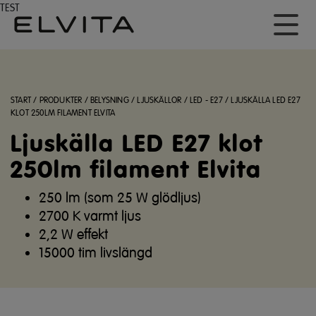
TEST
START
/
PRODUKTER
/
BELYSNING
/
LJUSKÄLLOR
/
LED - E27
/
LJUSKÄLLA LED E27
KLOT 250LM FILAMENT ELVITA
Ljuskälla LED E27 klot
250lm filament Elvita
250 lm (som 25 W glödljus)
2700 K varmt ljus
2,2 W effekt
15000 tim livslängd