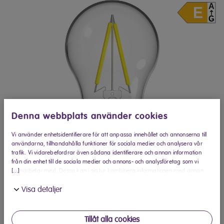
Denna webbplats använder cookies
Vi använder enhetsidentifierare för att anpassa innehållet och annonserna till
användarna, tillhandahålla funktioner för sociala medier och analysera vår
trafik. Vi vidarebefordrar även sådana identifierare och annan information
från din enhet till de sociala medier och annons- och analysföretag som vi
[...]
samarbetar med. Dessa kan i sin tur kombinera informationen med annan
information som du har tillhandahållit eller som de har samlat in när du har
Visa detaljer
använt deras tjänster.
Finns snart hos Elon
Tillåt alla cookies