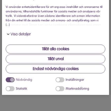
Teknisk data
Vi använder enhetsidentifierare för att anpassa innehållet och annonserna till
användarna, tillhandahålla funktioner för sociala medier och analysera vår
trafik. Vi vidarebefordrar även sådana identifierare och annan information
från din enhet till de sociala medier och annons- och analysföretag som vi
[...]
samarbetar med. Dessa kan i sin tur kombinera informationen med annan
information som du har tillhandahållit eller som de har samlat in när du har
Visa detaljer
använt deras tjänster.
Tillåt alla cookies
Tillåt urval
Endast nödvändiga cookies
Nödvändig
Inställningar
Statistik
Marknadsföring