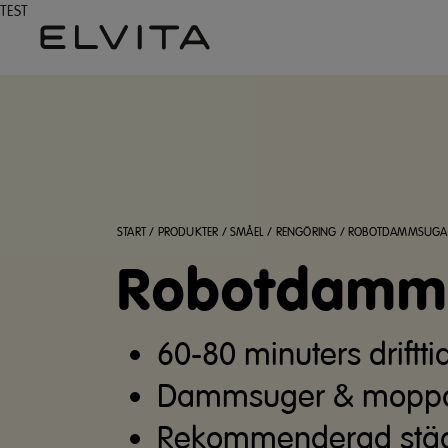
TEST
START
/
PRODUKTER
/
SMÅEL
/
RENGÖRING
/
ROBOTDAMMSUGA
Robotdamms
60-80 minuters driftti
Dammsuger & mopp
Rekommenderad städ