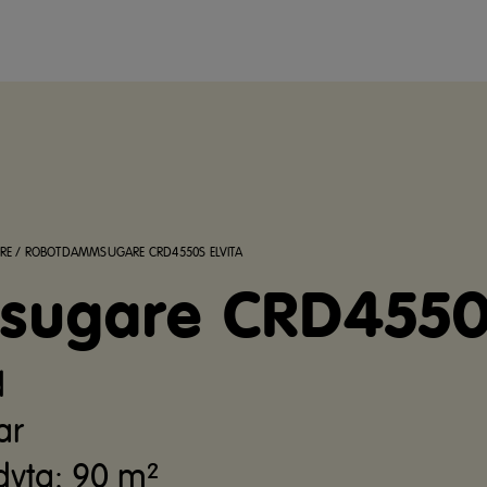
RE
/
ROBOTDAMMSUGARE CRD4550S ELVITA
ugare CRD4550S
d
ar
yta: 90 m²