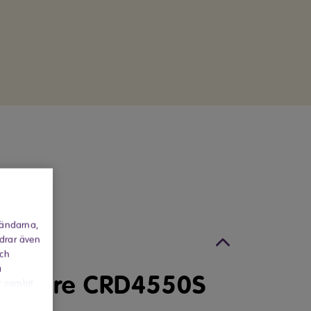
k
vändarna,
on
rdrar även
och
a
sugare CRD4550S
r samlat