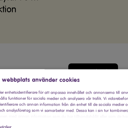
tion
Finns snart hos Elon
 webbplats använder cookies
Hitta din närmaste Elon-buti
er enhetsidentifierare för att anpassa innehållet och annonserna till an
Produktinformati
ålla funktioner för sociala medier och analysera vår trafik. Vi vidarebefo
entifierare och annan information från din enhet till de sociala medier 
ch analysföretag som vi samarbetar med. Dessa kan i sin tur kombiner
Robotdamm
onen med annan information som du har tillhandahållit eller som de ha
 har använt deras tjänster.
etaljer